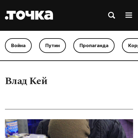
Война
Путин
Пропаганда
Кор
Влад Кей