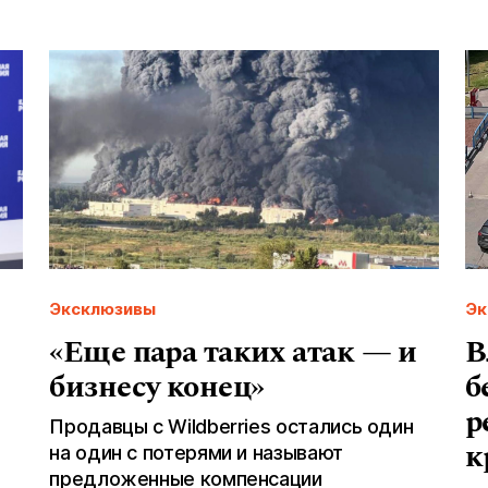
Эксклюзивы
Эк
«Еще пара таких атак — и
В
бизнесу конец»
б
р
Продавцы с Wildberries остались один
к
на один с потерями и называют
предложенные компенсации