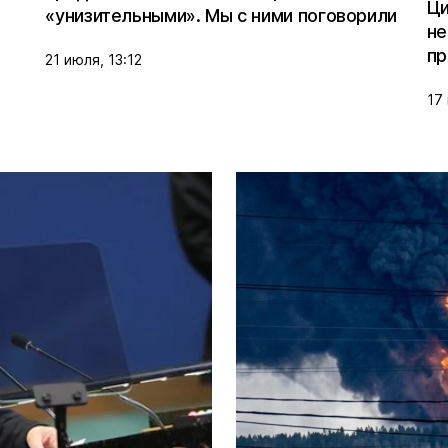
Ци
«унизительными». Мы с ними поговорили
не
пр
21 июля, 13:12
17 