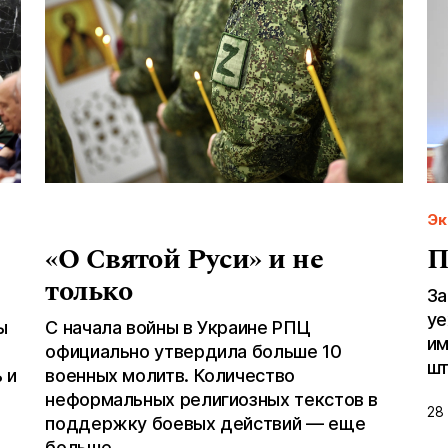
Эк
«О Святой Руси» и не
П
только
За
уе
ы
С начала войны в Украине РПЦ
им
официально утвердила больше 10
ш
 и
военных молитв. Количество
неформальных религиозных текстов в
28 
поддержку боевых действий — еще
больше