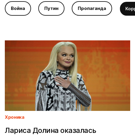
Война
Путин
Пропаганда
Кор
Хроника
Лариса Долина оказалась