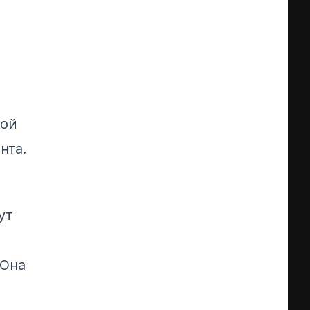
ной
нта.
ут
Она