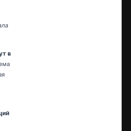
ала
ут в
зма
ая
ций