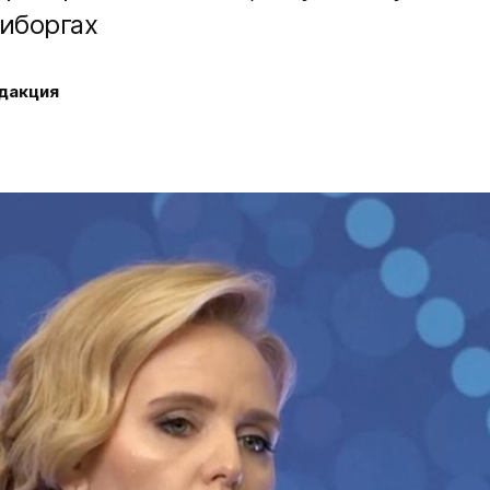
иборгах
дакция