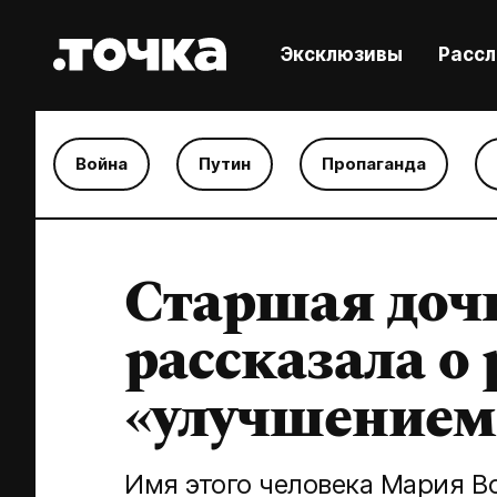
Эксклюзивы
Расс
Война
Путин
Пропаганда
Старшая доч
рассказала о 
«улучшением
Имя этого человека Мария Во