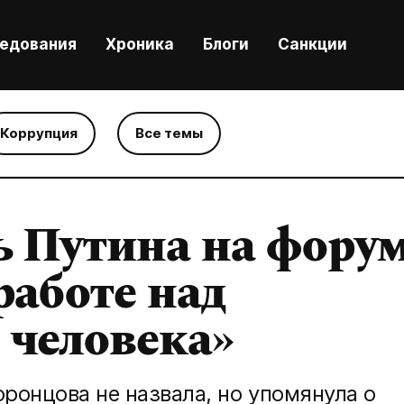
ледования
Хроника
Блоги
Санкции
Коррупция
Все темы
ь Путина на фору
работе над
 человека»
ронцова не назвала, но упомянула о