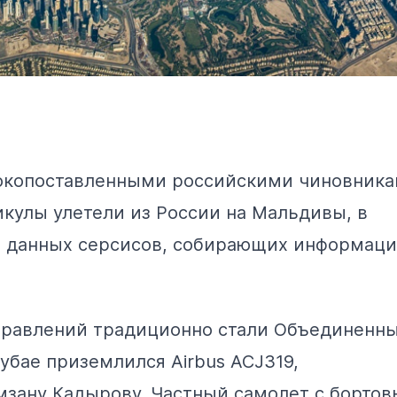
сокопоставленными российскими чиновник
икулы улетели из России на Мальдивы, в
из данных серсисов, собирающих информаци
правлений традиционно стали Объединенн
убае приземлился Airbus ACJ319,
зану Кадырову. Частный самолет с борто