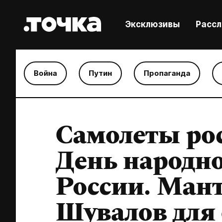
Эксклюзивы
Расс
Война
Путин
Пропаганда
Самолеты рос
День народно
России. Мант
Шувалов для