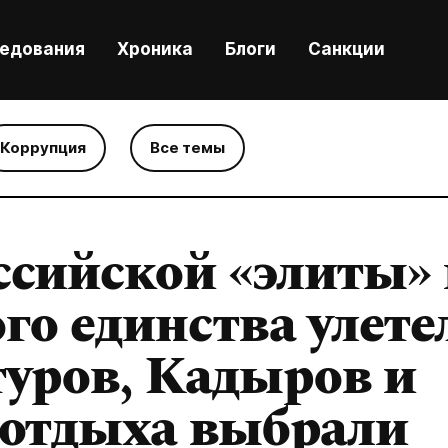
ледования
Хроника
Блоги
Санкции
Коррупция
Все темы
сийской «элиты» 
го единства улете
уров, Кадыров и
 отдыха выбрали