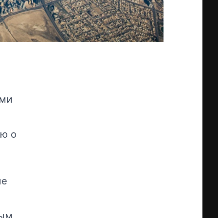
ами
ю о
ые
вым