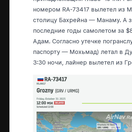
номером RA-73417 вылетел из М
столицу Бахрейна — Манаму. А з
последние годы самолетом за $
Адам. Согласно утечке погрансл
паспорту — Мохьмад) летал в Дуб
3:30 ночи, лайнер вылетел из Гр