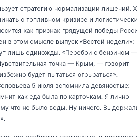
ьзует стратегию нормализации лишений. Х
инать о топливном кризисе и логистическ
осится как признак грядущей победы Росси
ен в этом смысле выпуск «Вестей недели»:
ут лишь единожды. «Перебои с бензином 
Чувствительная точка — Крым, — говорит
избежно будет пытаться огрызаться».
Соловьева 5 июля
вспомнила
девяностые:
мнит как еда была по карточкам. Я лично
ому что не было воды. Ну ничего. Выдержал
».
ают, что проблемы временные, и россияне 