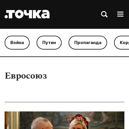
Война
Путин
Пропаганда
Кор
Евросоюз