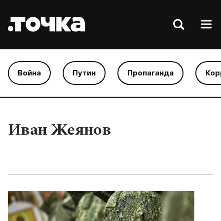
Война
Путин
Пропаганда
Кор
Иван Жеянов